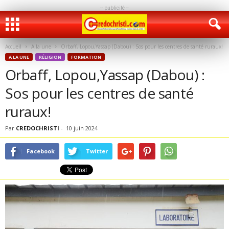
-- publicité --
Accueil
A la une
Orbaff, Lopou,Yassap (Dabou) : Sos pour les centres de santé ruraux!
A LA UNE
RÉLIGION
FORMATION
Orbaff, Lopou,Yassap (Dabou) :
Sos pour les centres de santé
ruraux!
Par
CREDOCHRISTI
-
10 juin 2024
Facebook
Twitter