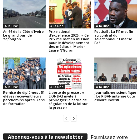
A la une
A la une
A la une
An 66 de la Côte d’Ivoire :
Prix national
Football : La Fif met fin
Le grand pari de
d’excellence 2026 : « Ce
au contrat du
Yopougon…
Prix me met en mission
sélectionneur Emerse
pour le développement
Faé
des médias », Marie-
Laure N’Goran
A la une
A la une
A la une
Remise de diplômes : 51
Liberté de presse : «
Journalisme scientifique
élèves reçoivent leurs
L’ONJI-CI invite à
: Le RJSAF antenne Côte
parchemins après 3 ans
privilégier le cadre de
d’Ivoire investi
de formation
régulation de la loi sur
la presse »
Abonnez-vous à la newsletter
Fournissez votre