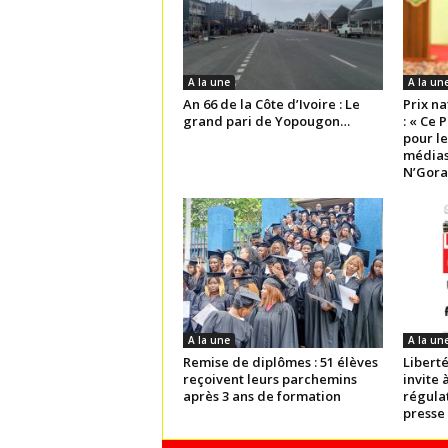
A la une
A la un
An 66 de la Côte d’Ivoire : Le
Prix na
grand pari de Yopougon…
: « Ce 
pour l
médias
N’Gora
A la une
A la un
Remise de diplômes : 51 élèves
Liberté
reçoivent leurs parchemins
invite 
après 3 ans de formation
régulat
presse