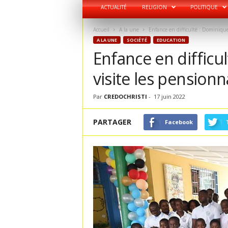
ACTUALITÉ
RELIGION
POLITIQUE
Accueil
A la une
Enfance en difficulté : Dominique
A LA UNE
SOCIÉTÉ
EDUCATION
Enfance en difficu
visite les pensionn
Par
CREDOCHRISTI
-
17 juin 2022
PARTAGER
Facebook