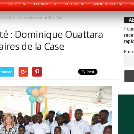
SOCIÉTÉ
ECONOMIE
CULTURE
GRAND FORMAT
IN
 Ouattara visite les pensionnaires de la Case
Ab
Four
lté : Dominique Ouattara
recev
rapi
aires de la Case
Emai
Twitter