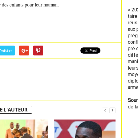
our des enfants pour leur maman.
« 20
tair
réus
aux 
prég
conf
pré 
Twitter
diff
mani
leur
moye
diplo
arme
Sour
de l
E L'AUTEUR