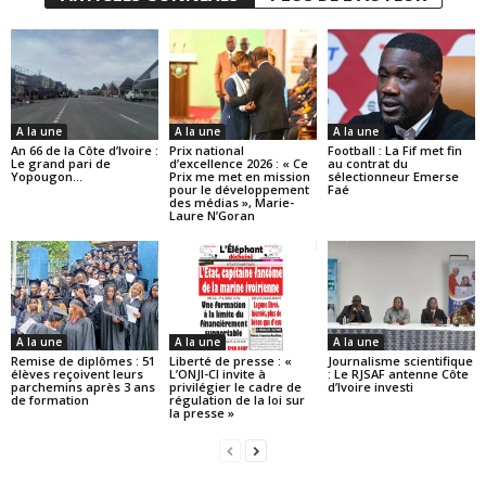
A la une
A la une
A la une
An 66 de la Côte d’Ivoire :
Prix national
Football : La Fif met fin
Le grand pari de
d’excellence 2026 : « Ce
au contrat du
Yopougon…
Prix me met en mission
sélectionneur Emerse
pour le développement
Faé
des médias », Marie-
Laure N’Goran
A la une
A la une
A la une
Remise de diplômes : 51
Liberté de presse : «
Journalisme scientifique
élèves reçoivent leurs
L’ONJI-CI invite à
: Le RJSAF antenne Côte
parchemins après 3 ans
privilégier le cadre de
d’Ivoire investi
de formation
régulation de la loi sur
la presse »