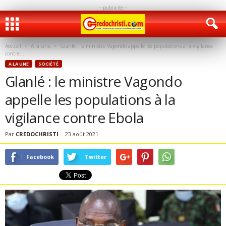
-- publicité --
Accueil
A la une
Glanlé : le ministre Vagondo appelle les populations à la vigilance
contre...
A LA UNE
SOCIÉTÉ
Glanlé : le ministre Vagondo
appelle les populations à la
vigilance contre Ebola
Par
CREDOCHRISTI
-
23 août 2021
Facebook
Twitter