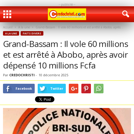
-- publicité --
Accueil
A la une
Grand-Bassam : Il vole 60 millions et est arrêté à Abobo, après...
A LA UNE
FAITS DIVERS
Grand-Bassam : Il vole 60 millions
et est arrêté à Abobo, après avoir
dépensé 10 millions Fcfa
Par
CREDOCHRISTI
-
10 décembre 2025
Facebook
Twitter