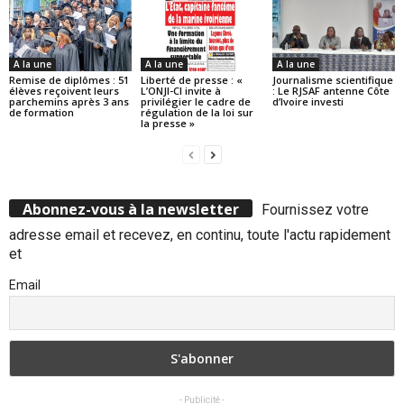
A la une
A la une
A la une
Remise de diplômes : 51
Liberté de presse : «
Journalisme scientifique
élèves reçoivent leurs
L’ONJI-CI invite à
: Le RJSAF antenne Côte
parchemins après 3 ans
privilégier le cadre de
d’Ivoire investi
de formation
régulation de la loi sur
la presse »
Abonnez-vous à la newsletter
Fournissez votre
adresse email et recevez, en continu, toute l'actu rapidement
et
Email
- Publicité -