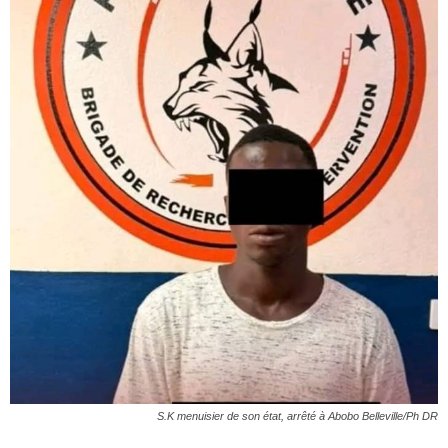
S.K menuisier de son état, arrêté à Abobo Belleville/Ph DR