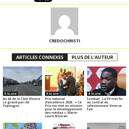
CREDOCHRISTI
ARTICLES CONNEXES
PLUS DE L'AUTEUR
A la une
A la une
A la une
An 66 de la Côte d’Ivoire :
Prix national
Football : La Fif met fin
Le grand pari de
d’excellence 2026 : « Ce
au contrat du
Yopougon…
Prix me met en mission
sélectionneur Emerse
pour le développement
Faé
des médias », Marie-
Laure N’Goran