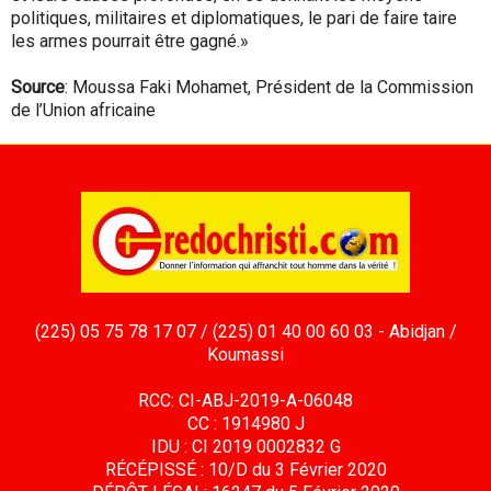
politiques, militaires et diplomatiques, le pari de faire taire
les armes pourrait être gagné.»
Source
: Moussa Faki Mohamet, Président de la Commission
de l’Union africaine
(225) 05 75 78 17 07 / (225) 01 40 00 60 03 - Abidjan /
Koumassi
RCC: CI-ABJ-2019-A-06048
CC : 1914980 J
IDU : CI 2019 0002832 G
RÉCÉPISSÉ : 10/D du 3 Février 2020