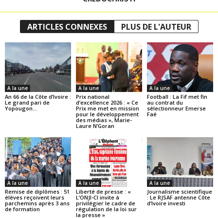
ARTICLES CONNEXES
PLUS DE L'AUTEUR
A la une
A la une
A la une
An 66 de la Côte d’Ivoire :
Prix national
Football : La Fif met fin
Le grand pari de
d’excellence 2026 : « Ce
au contrat du
Yopougon…
Prix me met en mission
sélectionneur Emerse
pour le développement
Faé
des médias », Marie-
Laure N’Goran
A la une
A la une
A la une
Remise de diplômes : 51
Liberté de presse : «
Journalisme scientifique
élèves reçoivent leurs
L’ONJI-CI invite à
: Le RJSAF antenne Côte
parchemins après 3 ans
privilégier le cadre de
d’Ivoire investi
de formation
régulation de la loi sur
la presse »