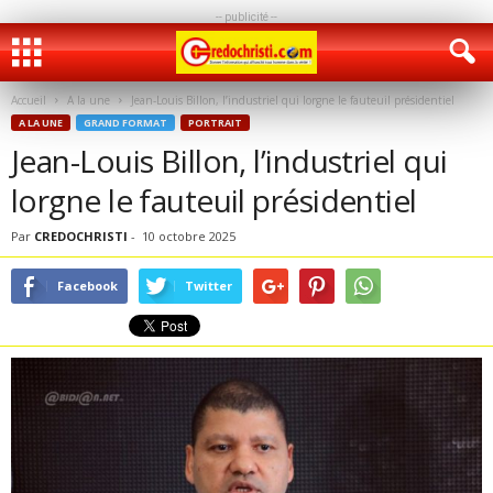
-- publicité --
Accueil
A la une
Jean-Louis Billon, l’industriel qui lorgne le fauteuil présidentiel
A LA UNE
GRAND FORMAT
PORTRAIT
Jean-Louis Billon, l’industriel qui
lorgne le fauteuil présidentiel
Par
CREDOCHRISTI
-
10 octobre 2025
Facebook
Twitter