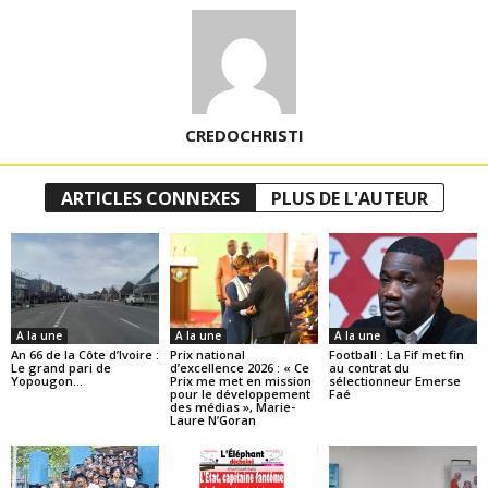
CREDOCHRISTI
ARTICLES CONNEXES
PLUS DE L'AUTEUR
A la une
A la une
A la une
An 66 de la Côte d’Ivoire :
Prix national
Football : La Fif met fin
Le grand pari de
d’excellence 2026 : « Ce
au contrat du
Yopougon…
Prix me met en mission
sélectionneur Emerse
pour le développement
Faé
des médias », Marie-
Laure N’Goran