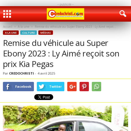
-- publicité --
Accueil
A la une
Remise du véhicule au Super Ebony 2023 : Ly Aimé reçoit...
A LA UNE
CULTURE
MÉDIAS
Remise du véhicule au Super
Ebony 2023 : Ly Aimé reçoit son
prix Kia Pegas
Par
CREDOCHRISTI
-
4 avril 2025
Facebook
Twitter