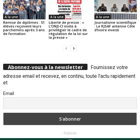
A la une
A la une
A la une
Remise de diplômes : 51
Liberté de presse : «
Journalisme scientifique
élèves reçoivent leurs
L’ONJI-CI invite à
: Le RJSAF antenne Côte
parchemins après 3 ans
privilégier le cadre de
d’Ivoire investi
de formation
régulation de la loi sur
la presse »
Abonnez-vous à la newsletter
Fournissez votre
adresse email et recevez, en continu, toute l'actu rapidement
et
Email
- Publicité -