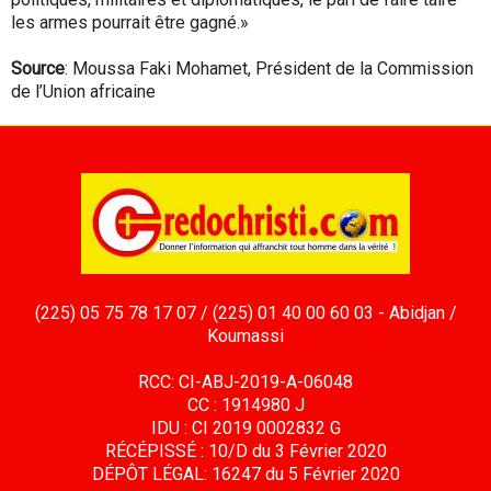
les armes pourrait être gagné.»
Source
: Moussa Faki Mohamet, Président de la Commission
de l’Union africaine
(225) 05 75 78 17 07 / (225) 01 40 00 60 03 - Abidjan /
Koumassi
RCC: CI-ABJ-2019-A-06048
CC : 1914980 J
IDU : CI 2019 0002832 G
RÉCÉPISSÉ : 10/D du 3 Février 2020
DÉPÔT LÉGAL: 16247 du 5 Février 2020