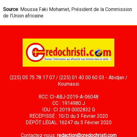
Source
: Moussa Faki Mohamet, Président de la Commission
de l’Union africaine
(225) 05 75 78 17 07 / (225) 01 40 00 60 03 - Abidjan /
Koumassi
RCC: CI-ABJ-2019-A-06048
CC : 1914980 J
IDU : CI 2019 0002832 G
RÉCÉPISSÉ : 10/D du 3 Février 2020
DÉPÔT LÉGAL: 16247 du 5 Février 2020
Contactez-nous:
redaction@credochristi.com