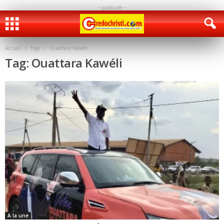
-- publicité --
Accueil
Tags
Ouattara Kawéli
Tag: Ouattara Kawéli
A la une