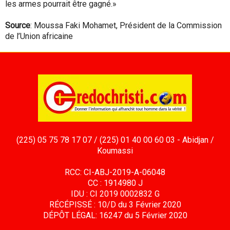
les armes pourrait être gagné.»
Source
: Moussa Faki Mohamet, Président de la Commission
de l’Union africaine
(225) 05 75 78 17 07 / (225) 01 40 00 60 03 - Abidjan /
Koumassi
RCC: CI-ABJ-2019-A-06048
CC : 1914980 J
IDU : CI 2019 0002832 G
RÉCÉPISSÉ : 10/D du 3 Février 2020
DÉPÔT LÉGAL: 16247 du 5 Février 2020