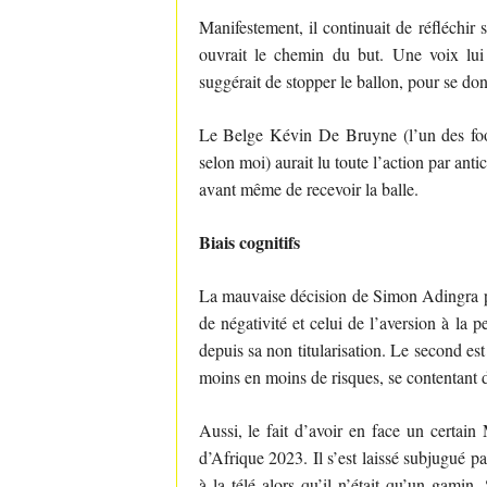
Manifestement, il continuait de réfléchir
ouvrait le chemin du but. Une voix lui 
suggérait de stopper le ballon, pour se do
Le Belge Kévin De Bruyne (l’un des footb
selon moi) aurait lu toute l’action par anti
avant même de recevoir la balle.
Biais cognitifs
La mauvaise décision de Simon Adingra pro
de négativité et celui de l’aversion à la 
depuis sa non titularisation. Le second e
moins en moins de risques, se contentant 
Aussi, le fait d’avoir en face un certai
d’Afrique 2023. Il s’est laissé subjugué p
à la télé alors qu’il n’était qu’un gamin