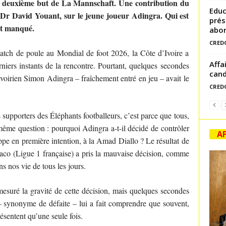
e deuxième but de La Mannschaft. Une contribution du
Educ
n, Dr David Youant, sur le jeune joueur Adingra. Qui est
prés
ut manqué.
abor
CRED
tch de poule au Mondial de foot 2026, la Côte d’Ivoire a
Affa
niers instants de la rencontre. Pourtant, quelques secondes
cand
ivoirien Simon Adingra – fraîchement entré en jeu – avait le
CRED
es supporters des Éléphants footballeurs, c’est parce que tous,
 même question : pourquoi Adingra a-t-il décidé de contrôler
AF
ppe en première intention, à la Amad Diallo ? Le résultat de
aco (Ligue 1 française) a pris la mauvaise décision, comme
s nos vie de tous les jours.
mesuré la gravité de cette décision, mais quelques secondes
 – synonyme de défaite – lui a fait comprendre que souvent,
résentent qu’une seule fois.