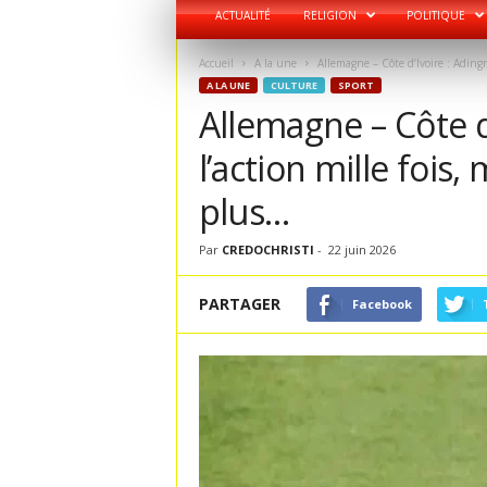
ACTUALITÉ
RELIGION
POLITIQUE
Accueil
A la une
Allemagne – Côte d’Ivoire : Adingra 
A LA UNE
CULTURE
SPORT
Allemagne – Côte d
l’action mille fois,
plus…
Par
CREDOCHRISTI
-
22 juin 2026
PARTAGER
Facebook