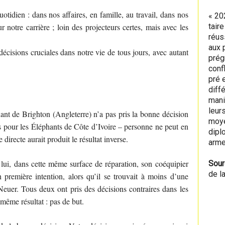
otidien : dans nos affaires, en famille, au travail, dans nos
« 20
 notre carrière ; loin des projecteurs certes, mais avec les
tair
réus
aux 
cisions cruciales dans notre vie de tous jours, avec autant
prég
conf
pré 
diff
mani
leur
nt de Brighton (Angleterre) n’a pas pris la bonne décision
moye
 pour les Éléphants de Côte d’Ivoire – personne ne peut en
diplo
directe aurait produit le résultat inverse.
arme
ui, dans cette même surface de réparation, son coéquipier
Sour
de l
n première intention, alors qu’il se trouvait à moins d’une
euer. Tous deux ont pris des décisions contraires dans les
même résultat : pas de but.