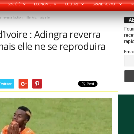
SOCIÉTÉ
ECONOMIE
CULTURE
GRAND FORMAT
IN
reverra l’action mille fois, mais elle...
Ab
Four
’Ivoire : Adingra reverra
recev
rapi
 mais elle ne se reproduira
Emai
Twitter