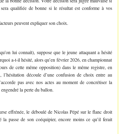
lide la bonne décision. Votre décision sera jugée mauvaise si
le sera qualifiée de bonne si le résultat est conforme à vos
acteurs peuvent expliquer son choix.
 qu’on lui connaît), suppose que le jeune attaquant a hésité
rquoi a-t-il hésité, alors qu’en février 2026, en championnat
 cours de cette même opposition) dans le même registre, en
, l’hésitation découle d’une confusion de choix entre au
’accorde pas avec nos actes au moment de concrétiser la
engendré la perte du ballon.
se effrénée, le déboulé de Nicolas Pépé sur le flanc droit
é la passe de son coéquipier, encore moins ce qu’il ferait