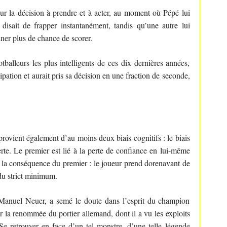
 sur la décision à prendre et à acter, au moment où Pépé lui
disait de frapper instantanément, tandis qu’une autre lui
nner plus de chance de scorer.
alleurs les plus intelligents de ces dix dernières années,
cipation et aurait pris sa décision en une fraction de seconde,
vient également d’au moins deux biais cognitifs : le biais
perte. Le premier est lié à la perte de confiance en lui-même
st la conséquence du premier : le joueur prend dorenavant de
du strict minimum.
n Manuel Neuer, a semé le doute dans l’esprit du champion
ar la renommée du portier allemand, dont il a vu les exploits
. Se retrouver en face d’un tel monstre, d’une telle légende