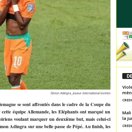
DE
Viol
mène
Simon Adingra, joueur international iovirien
CRED
Allemagne se sont affrontés dans le cadre de la Coupe du
cette équipe Allemande, les Eléphants ont marqué un
Mali
la ju
oiriens voulant marquer un deuxième but, mais celui-ci
imon Adingra sur une belle passe de Pépé. Au finish, les
CRED