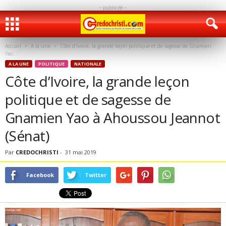
-- publicité --
Accueil
A la une
Côte d’Ivoire, la grande leçon politique et de sagesse de Gnamien
Yao...
A LA UNE
POLITIQUE
NATIONALE
Côte d’Ivoire, la grande leçon
politique et de sagesse de
Gnamien Yao à Ahoussou Jeannot
(Sénat)
Par
CREDOCHRISTI
-
31 mai 2019
Facebook
Twitter