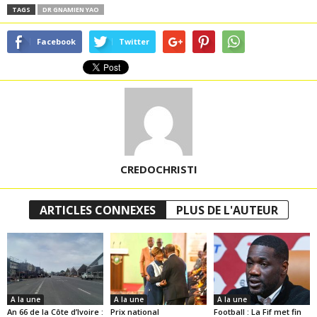
TAGS
DR GNAMIEN YAO
Facebook
Twitter
CREDOCHRISTI
ARTICLES CONNEXES
PLUS DE L'AUTEUR
A la une
A la une
A la une
An 66 de la Côte d’Ivoire :
Prix national
Football : La Fif met fin