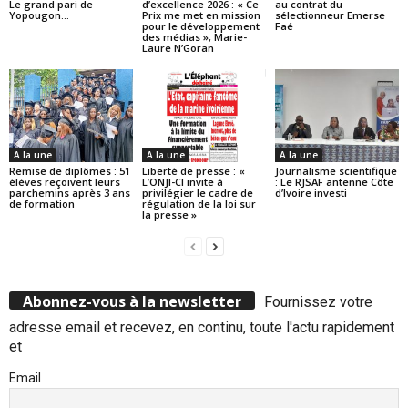
Le grand pari de
d’excellence 2026 : « Ce
au contrat du
Yopougon…
Prix me met en mission
sélectionneur Emerse
pour le développement
Faé
des médias », Marie-
Laure N’Goran
A la une
A la une
A la une
Remise de diplômes : 51
Liberté de presse : «
Journalisme scientifique
élèves reçoivent leurs
L’ONJI-CI invite à
: Le RJSAF antenne Côte
parchemins après 3 ans
privilégier le cadre de
d’Ivoire investi
de formation
régulation de la loi sur
la presse »
Abonnez-vous à la newsletter
Fournissez votre
adresse email et recevez, en continu, toute l'actu rapidement
et
Email