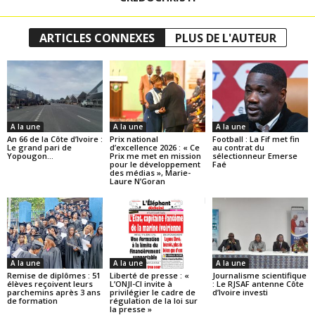
ARTICLES CONNEXES
PLUS DE L'AUTEUR
A la une
A la une
A la une
An 66 de la Côte d’Ivoire :
Prix national
Football : La Fif met fin
Le grand pari de
d’excellence 2026 : « Ce
au contrat du
Yopougon…
Prix me met en mission
sélectionneur Emerse
pour le développement
Faé
des médias », Marie-
Laure N’Goran
A la une
A la une
A la une
Remise de diplômes : 51
Liberté de presse : «
Journalisme scientifique
élèves reçoivent leurs
L’ONJI-CI invite à
: Le RJSAF antenne Côte
parchemins après 3 ans
privilégier le cadre de
d’Ivoire investi
de formation
régulation de la loi sur
la presse »