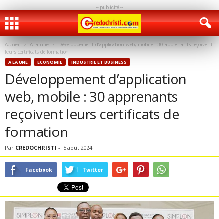
-- publicité --
Accueil
A la une
Développement d’application web, mobile : 30 apprenants reçoivent
leurs certificats de formation
A LA UNE
ECONOMIE
INDUSTRIE ET BUSINESS
Développement d’application
web, mobile : 30 apprenants
reçoivent leurs certificats de
formation
Par
CREDOCHRISTI
-
5 août 2024
Facebook
Twitter