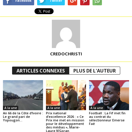
Facebook
Twitter
CREDOCHRISTI
ARTICLES CONNEXES
PLUS DE L'AUTEUR
A la une
A la une
A la une
An 66 de la Côte d’Ivoire :
Prix national
Football : La Fif met fin
Le grand pari de
d’excellence 2026 : « Ce
au contrat du
Yopougon…
Prix me met en mission
sélectionneur Emerse
pour le développement
Faé
des médias », Marie-
Laure N’Goran