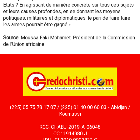
Etats ? En agissant de manière concrète sur tous ces sujets
et leurs causes profondes, en se donnant les moyens
politiques, militaires et diplomatiques, le pari de faire taire
les armes pourrait être gagné.»
Source
: Moussa Faki Mohamet, Président de la Commission
de l’Union africaine
(225) 05 75 78 17 07 / (225) 01 40 00 60 03 - Abidjan /
Koumassi
RCC: CI-ABJ-2019-A-06048
CC : 1914980 J