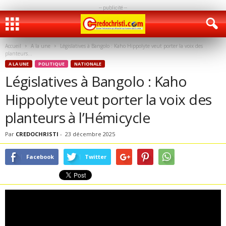
-- publicité --
Accueil
A la une
Législatives à Bangolo : Kaho Hippolyte veut porter la voix des
planteurs...
A LA UNE
POLITIQUE
NATIONALE
Législatives à Bangolo : Kaho
Hippolyte veut porter la voix des
planteurs à l’Hémicycle
Par
CREDOCHRISTI
-
23 décembre 2025
Facebook
Twitter