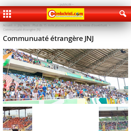
-- publicité --
Accueil
Jnj Yakro : Plus de 15 mille jeunes pèlerins à la messe d’ouverture
Communuaté étrangère JNJ
Communuaté étrangère JNJ