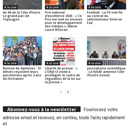
A la une
A la une
A la une
An 66 de la Côte d’Ivoire :
Prix national
Football : La Fif met fin
Le grand pari de
d’excellence 2026 : « Ce
au contrat du
Yopougon…
Prix me met en mission
sélectionneur Emerse
pour le développement
Faé
des médias », Marie-
Laure N’Goran
A la une
A la une
A la une
Remise de diplômes : 51
Liberté de presse : «
Journalisme scientifique
élèves reçoivent leurs
L’ONJI-CI invite à
: Le RJSAF antenne Côte
parchemins après 3 ans
privilégier le cadre de
d’Ivoire investi
de formation
régulation de la loi sur
la presse »
Abonnez-vous à la newsletter
Fournissez votre
adresse email et recevez, en continu, toute l'actu rapidement
et