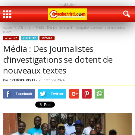
-- publicité --
Accueil
A la une
Média : Des journalistes d’investigations se dotent de nouveaux
textes
A LA UNE
CULTURE
MÉDIAS
Média : Des journalistes
d’investigations se dotent de
nouveaux textes
Par
CREDOCHRISTI
-
20 octobre 2024
Facebook
Twitter