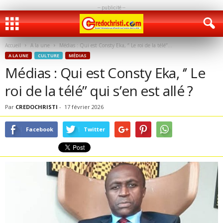
-- publicité --
Accueil
A la une
Médias : Qui est Consty Eka, ‘’ Le roi de la télé’’...
A LA UNE
CULTURE
MÉDIAS
Médias : Qui est Consty Eka, ‘’ Le
roi de la télé’’ qui s’en est allé ?
Par
CREDOCHRISTI
-
17 février 2026
Facebook
Twitter