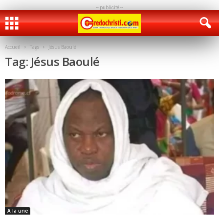
-- publicité --
Accueil
Tags
Jésus Baoulé
Tag: Jésus Baoulé
A la une