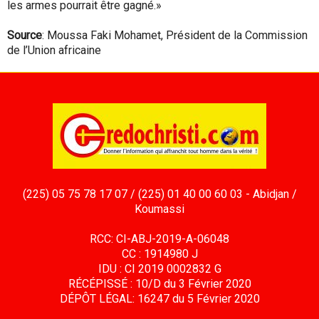
les armes pourrait être gagné.»
Source
: Moussa Faki Mohamet, Président de la Commission
de l’Union africaine
(225) 05 75 78 17 07 / (225) 01 40 00 60 03 - Abidjan /
Koumassi
RCC: CI-ABJ-2019-A-06048
CC : 1914980 J
IDU : CI 2019 0002832 G
RÉCÉPISSÉ : 10/D du 3 Février 2020
DÉPÔT LÉGAL: 16247 du 5 Février 2020