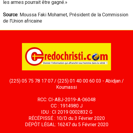
les armes pourrait être gagné.»
Source
: Moussa Faki Mohamet, Président de la Commission
de l’Union africaine
(225) 05 75 78 17 07 / (225) 01 40 00 60 03 - Abidjan /
Koumassi
RCC: CI-ABJ-2019-A-06048
CC : 1914980 J
IDU : CI 2019 0002832 G
RÉCÉPISSÉ : 10/D du 3 Février 2020
DÉPÔT LÉGAL: 16247 du 5 Février 2020