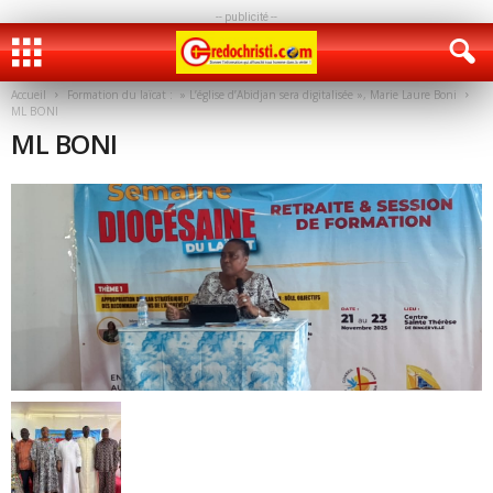
-- publicité --
Accueil
Formation du laïcat : » L’église d’Abidjan sera digitalisée », Marie Laure Boni
ML BONI
ML BONI