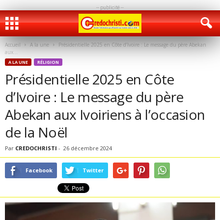
-- publicité --
Accueil
A la une
Présidentielle 2025 en Côte d’Ivoire : Le message du père Abekan
aux...
A LA UNE
RÉLIGION
Présidentielle 2025 en Côte
d’Ivoire : Le message du père
Abekan aux Ivoiriens à l’occasion
de la Noël
Par
CREDOCHRISTI
-
26 décembre 2024
Facebook
Twitter