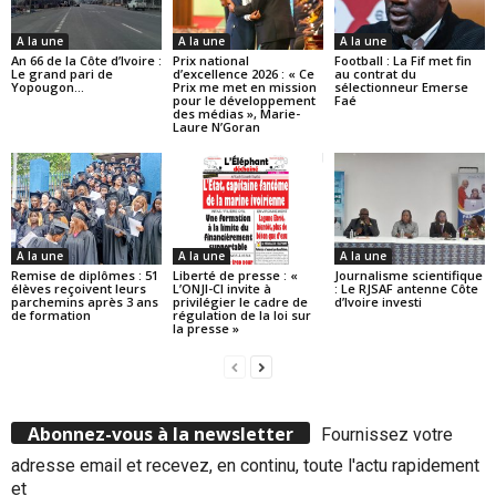
A la une
A la une
A la une
An 66 de la Côte d’Ivoire :
Prix national
Football : La Fif met fin
Le grand pari de
d’excellence 2026 : « Ce
au contrat du
Yopougon…
Prix me met en mission
sélectionneur Emerse
pour le développement
Faé
des médias », Marie-
Laure N’Goran
A la une
A la une
A la une
Remise de diplômes : 51
Liberté de presse : «
Journalisme scientifique
élèves reçoivent leurs
L’ONJI-CI invite à
: Le RJSAF antenne Côte
parchemins après 3 ans
privilégier le cadre de
d’Ivoire investi
de formation
régulation de la loi sur
la presse »
Abonnez-vous à la newsletter
Fournissez votre
adresse email et recevez, en continu, toute l'actu rapidement
et