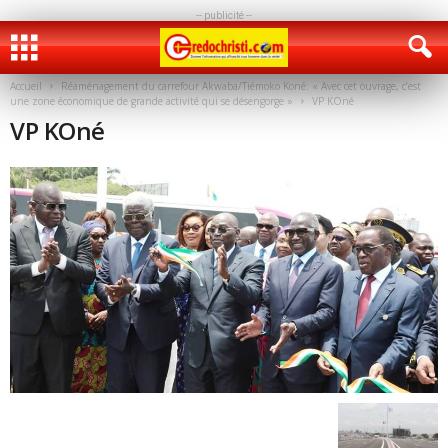
-- publicité --
Accueil
Réaménagement du carrefour Akwaba/Tiémoko Koné: « Avec cet ouvrage, c’est
une zone économique de grande activité qui se désengorge »
VP KOné
VP KOné