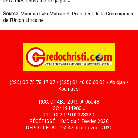
les armes pourrait être gagné.»
Source
: Moussa Faki Mohamet, Président de la Commission
de l’Union africaine
(225) 05 75 78 17 07 / (225) 01 40 00 60 03 - Abidjan /
Koumassi
RCC: CI-ABJ-2019-A-06048
CC : 1914980 J
IDU : CI 2019 0002832 G
RÉCÉPISSÉ : 10/D du 3 Février 2020
DÉPÔT LÉGAL: 16247 du 5 Février 2020