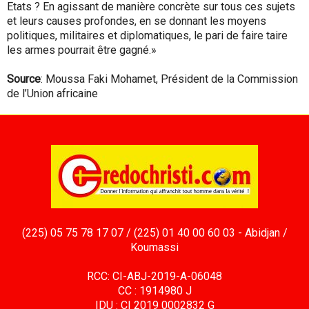
Etats ? En agissant de manière concrète sur tous ces sujets
et leurs causes profondes, en se donnant les moyens
politiques, militaires et diplomatiques, le pari de faire taire
les armes pourrait être gagné.»
Source
: Moussa Faki Mohamet, Président de la Commission
de l’Union africaine
(225) 05 75 78 17 07 / (225) 01 40 00 60 03 - Abidjan /
Koumassi
RCC: CI-ABJ-2019-A-06048
CC : 1914980 J
IDU : CI 2019 0002832 G