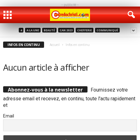
-- publicité --
4
A LA UNE
BEAUTÉ
CAN 2023
CHEFFERIE
COMMUNIQUÉ
INFOS EN CONTINU
Accueil
Infos en continu
Aucun article à afficher
Abonnez-vous à la newsletter
Fournissez votre
adresse email et recevez, en continu, toute l'actu rapidement
et
Email