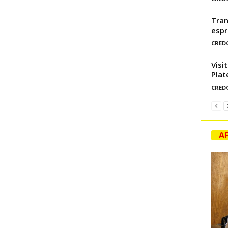
Tran
espr
CRED
Visi
Plat
CRED
AF