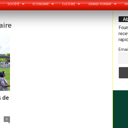
SOCIÉTÉ
ECONOMIE
CULTURE
GRAND FORMAT
IN
Ab
aire
Four
recev
rapi
Emai
s de
0