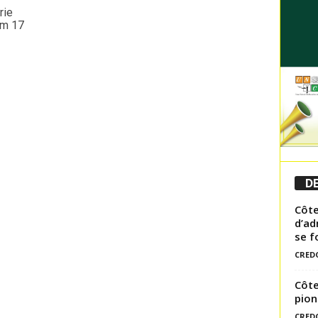
rie
Km 17
DE
Côte
d’ad
se f
CRED
Côte
pion
CRED