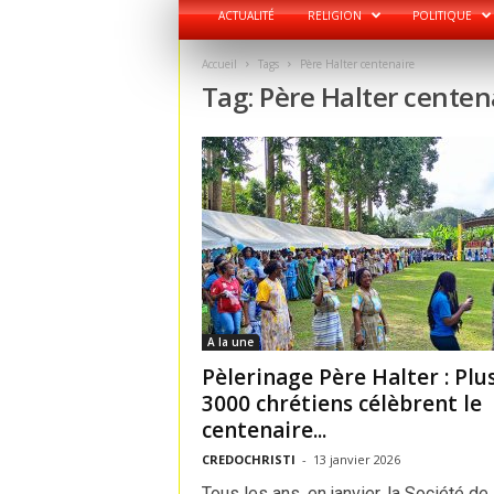
ACTUALITÉ
RELIGION
POLITIQUE
Accueil
Tags
Père Halter centenaire
Tag: Père Halter centen
A la une
Pèlerinage Père Halter : Plu
3000 chrétiens célèbrent le
centenaire...
CREDOCHRISTI
-
13 janvier 2026
Tous les ans, en janvier, la Société de