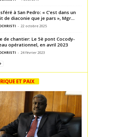
sféré à San Pedro: « C’est dans un
it de diaconie que je pars », Mgr...
OCHRISTI
-
22 octobre 2025
te de chantier: Le 5è pont Cocody-
eau opérationnel, en avril 2023
OCHRISTI
-
24 février 2023
RIQUE ET PAIX