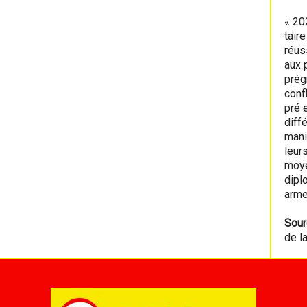
« 20
tair
réus
aux 
prég
conf
pré 
diff
mani
leur
moye
diplo
arme
Sour
de l