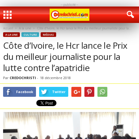
-- publicité --
Accueil
A la une
Côte d’Ivoire, le Hcr lance le Prix du meilleur journaliste pour la...
A LA UNE
CULTURE
MÉDIAS
Côte d’Ivoire, le Hcr lance le Prix
du meilleur journaliste pour la
lutte contre l’apatridie
Par
CREDOCHRISTI
-
18 décembre 2018
Facebook
Twitter