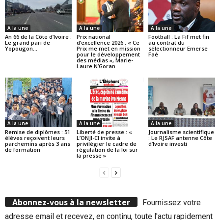
A la une
A la une
A la une
An 66 de la Côte d’Ivoire :
Prix national
Football : La Fif met fin
Le grand pari de
d’excellence 2026 : « Ce
au contrat du
Yopougon…
Prix me met en mission
sélectionneur Emerse
pour le développement
Faé
des médias », Marie-
Laure N’Goran
A la une
A la une
A la une
Remise de diplômes : 51
Liberté de presse : «
Journalisme scientifique
élèves reçoivent leurs
L’ONJI-CI invite à
: Le RJSAF antenne Côte
parchemins après 3 ans
privilégier le cadre de
d’Ivoire investi
de formation
régulation de la loi sur
la presse »
Abonnez-vous à la newsletter
Fournissez votre
adresse email et recevez, en continu, toute l'actu rapidement