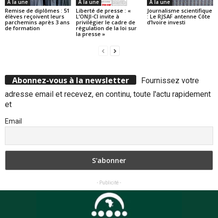
A la une
A la une
A la une
Remise de diplômes : 51
Liberté de presse : «
Journalisme scientifique
élèves reçoivent leurs
L’ONJI-CI invite à
: Le RJSAF antenne Côte
parchemins après 3 ans
privilégier le cadre de
d’Ivoire investi
de formation
régulation de la loi sur
la presse »
Abonnez-vous à la newsletter
Fournissez votre
adresse email et recevez, en continu, toute l'actu rapidement
et
Email
- Publicité -