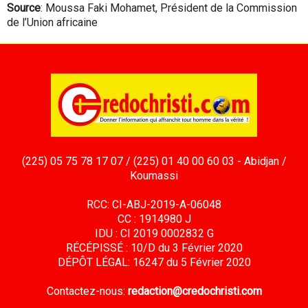
Source
: Moussa Faki Mohamet, Président de la Commission
de l’Union africaine
(225) 05 75 78 17 07 / (225) 01 40 00 60 03 - Abidjan /
Koumassi
RCC: CI-ABJ-2019-A-06048
CC : 1914980 J
IDU : CI 2019 0002832 G
RÉCÉPISSÉ : 10/D du 3 Février 2020
DÉPÔT LÉGAL: 16247 du 5 Février 2020
Contactez-nous:
redaction@credochristi.com