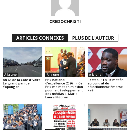
CREDOCHRISTI
ARTICLES CONNEXES
PLUS DE L'AUTEUR
A la une
A la une
A la une
An 66 de la Côte d’Ivoire :
Prix national
Football : La Fif met fin
Le grand pari de
d’excellence 2026 : « Ce
au contrat du
Yopougon…
Prix me met en mission
sélectionneur Emerse
pour le développement
Faé
des médias », Marie-
Laure N’Goran