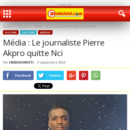
-- publicité --
Accueil
A la une
Média : Le journaliste Pierre Akpro quitte Nci
A LA UNE
CULTURE
MÉDIAS
Média : Le journaliste Pierre
Akpro quitte Nci
Par
CREDOCHRISTI
-
9 septembre 2024
Facebook
Twitter