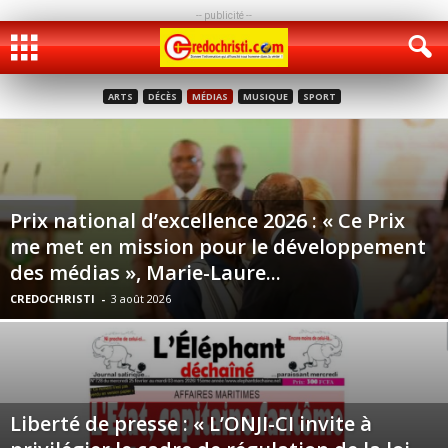
-- publicité --
ARTS
DÉCÈS
MÉDIAS
MUSIQUE
SPORT
Prix national d’excellence 2026 : « Ce Prix
me met en mission pour le développement
des médias », Marie-Laure...
CREDOCHRISTI
-
3 août 2026
Liberté de presse : « L’ONJI-CI invite à