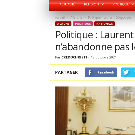
ACTUALITÉ
RELIGION
POLITIQUE
Accueil
A la une
Politique : Laurent Gbagbo part 
A LA UNE
POLITIQUE
NATIONALE
Politique : Lauren
n’abandonne pas 
Par
CREDOCHRISTI
-
18 octobre 2021
PARTAGER
Facebook