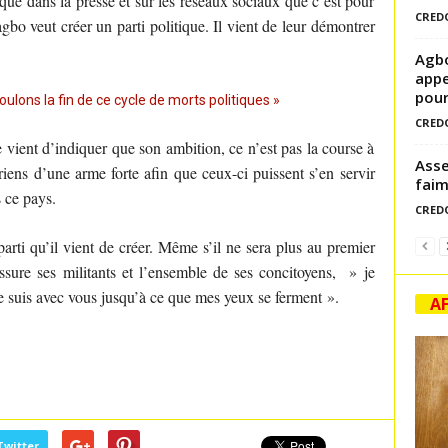
qué dans la presse et sur les réseaux sociaux que c’est pour
CRED
gbo veut créer un parti politique. Il vient de leur démontrer
Agbo
appe
pour
lons la fin de ce cycle de morts politiques »
CRED
 vient d’indiquer que son ambition, ce n’est pas la course à
Asse
iriens d’une arme forte afin que ceux-ci puissent s’en servir
faim
s ce pays.
CRED
arti qu’il vient de créer. Même s’il ne sera plus au premier
ssure ses militants et l’ensemble de ses concitoyens, » je
je suis avec vous jusqu’à ce que mes yeux se ferment ».
AF
Twitter