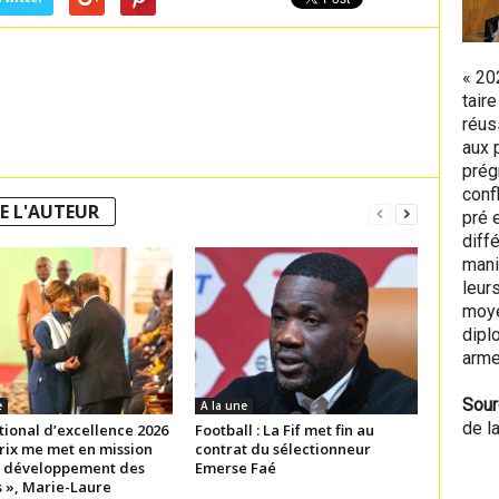
« 20
tair
réus
aux 
prég
conf
E L'AUTEUR
pré 
diff
mani
leur
moye
diplo
arme
Sour
e
A la une
de l
tional d’excellence 2026
Football : La Fif met fin au
Prix me met en mission
contrat du sélectionneur
e développement des
Emerse Faé
 », Marie-Laure