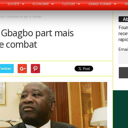
SOCIÉTÉ
ECONOMIE
CULTURE
GRAND FORMAT
IN
mais n’abandonne pas le combat
Ab
Four
t Gbagbo part mais
recev
rapi
le combat
Emai
Twitter