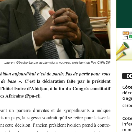
Laurent Gbagbo élu par acclamations nouveau président du Ppa Ci/Ph DR
tion aujourd’hui c’est de partir. Pas de partir pour vous
DE
». C’est la déclaration faite par le président
 de base
Côte
’hôtel Ivoire d’Abidjan, à la fin du Congrès constitutif
déco
es Africains (Ppa-ci).
Gag
CRED
evant un parterre d’invités et de sympathisants a indiqué
is un pays, la sagesse voudrait qu’il se retire pour laisser la
Côte
infe
t cette décision, l’ancien président ivoirien prend à contre-
mini