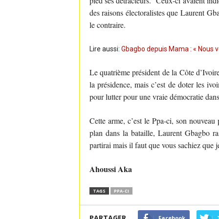
pied ses détracteurs. Ceux-ci avaient indi
des raisons électoralistes que Laurent Gba
le contraire.
Lire aussi:
Gbagbo depuis Mama : « Nous vou
Le quatrième président de la Côte d’Ivoire
la présidence, mais c’est de doter les ivo
pour lutter pour une vraie démocratie dan
Cette arme, c’est le Ppa-ci, son nouveau p
plan dans la bataille, Laurent Gbagbo ra
partirai mais il faut que vous sachiez que 
Ahoussi Aka
TAGS
PPA-CI
PARTAGER
Facebook