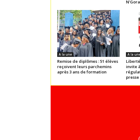
N’Gora
A la une
A la un
Remise de diplômes : 51 élèves
Liberté
reçoivent leurs parchemins
invite 
après 3 ans de formation
régulat
presse