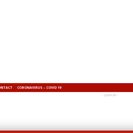
ONTACT
CORONAVIRUS – COVID 19
-- publicité --