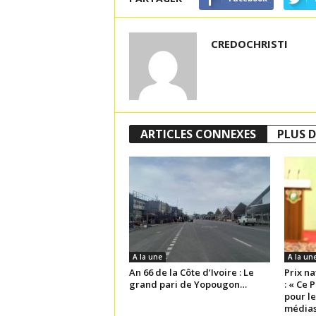
CREDOCHRISTI
ARTICLES CONNEXES
PLUS D
A la une
A la un
An 66 de la Côte d’Ivoire : Le
Prix na
grand pari de Yopougon…
: « Ce 
pour l
médias