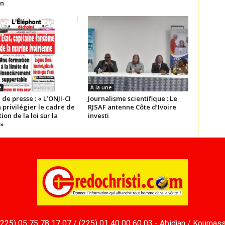
n
e
A la une
 de presse : « L’ONJI-CI
Journalisme scientifique : Le
à privilégier le cadre de
RJSAF antenne Côte d’Ivoire
ion de la loi sur la
investi
 »
(225) 05 75 78 17 07 / (225) 01 40 00 60 03 - Abidjan / Koumass