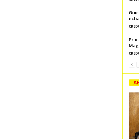
Guic
écha
CRED
Prix
Magl
CRED
AF