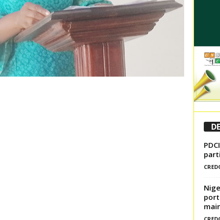
DE
PDCI
part
CRED
Nige
port
mai
CRED