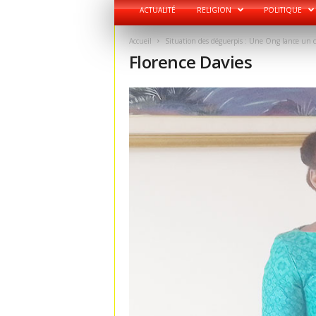
ACTUALITÉ
RELIGION
POLITIQUE
Accueil
Situation des déguerpis : Une Ong lance un c
Florence Davies