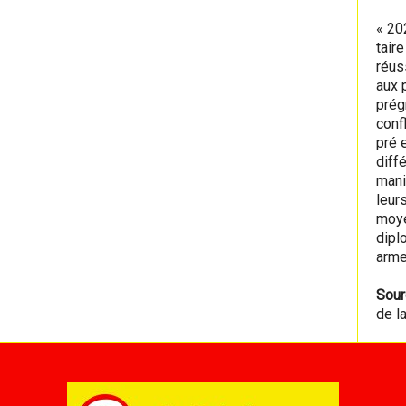
« 20
tair
réus
aux 
prég
conf
pré 
diff
mani
leur
moye
diplo
arme
Sour
de l