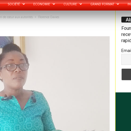
SOCIÉTÉ
ECONOMIE
CULTURE
GRAND FORMAT
IN
ri de cœur aux autorités
Florence Davies
Ab
Four
recev
rapi
Emai