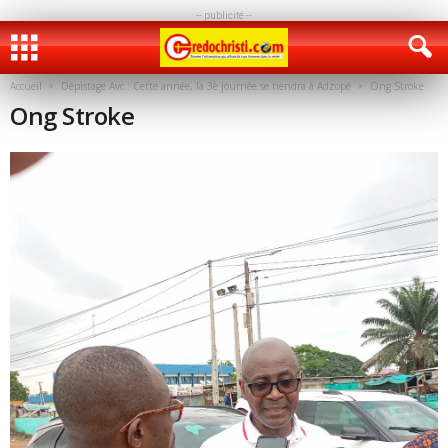
-- publicité --
Accueil
Dépistage Avc : Cette année, la 3è journée se tiendra à Adzopé
Ong Stroke
Ong Stroke