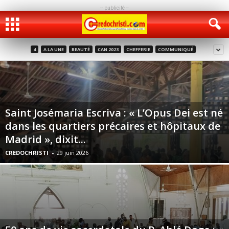
-- publicité --
4
A LA UNE
BEAUTÉ
CAN 2023
CHEFFERIE
COMMUNIQUÉ
Saint Josémaria Escriva : « L’Opus Dei est né
dans les quartiers précaires et hôpitaux de
Madrid », dixit...
CREDOCHRISTI
-
29 juin 2026