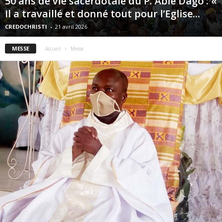
50 ans de vie sacerdotale du P. Ablé Dago : «
Il a travaillé et donné tout pour l’Eglise...
CREDOCHRISTI
-
21 avril 2026
MESSE
Accueil
Messe